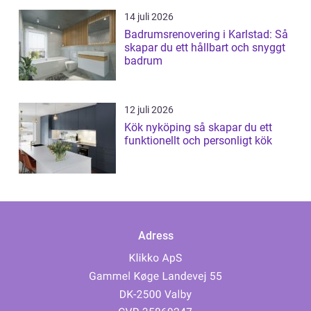
14 juli 2026
Badrumsrenovering i Karlstad: Så
skapar du ett hållbart och snyggt
badrum
12 juli 2026
Kök nyköping så skapar du ett
funktionellt och personligt kök
Adress