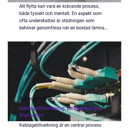
Att flytta kan vara en krävande process,
både fysiskt och mentalt. En aspekt som
ofta underskattas är städningen som
behöver genomföras när en bostad lämnas.
Flyttstädning Vimmerby erbjuder en lösnin...
30 augusti 2025
Kablagetillverkning: En djupdykning i
branschen
Kablagetillverkning är en central process