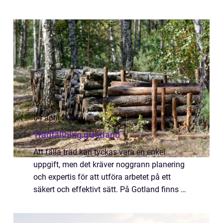
schemat fylls av andra åtaganden. För
många i Gävle ha...
04 april 2025
Trädfällning gGotland
Att fälla träd kan tyckas vara en enkel
uppgift, men det kräver noggrann planering
och expertis för att utföra arbetet på ett
säkert och effektivt sätt. På Gotland finns ett
rikt utbud av trädarter,...