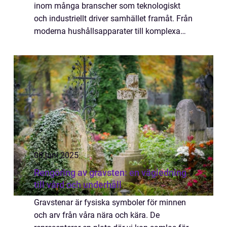
inom många branscher som teknologiskt
och industriellt driver samhället framåt. Från
moderna hushållsapparater till komplexa
industrisystem spelar kablage en
fundamental roll...
08 juni 2025
Rengöring av gravsten: en vägledning
till vård och underhåll
Gravstenar är fysiska symboler för minnen
och arv från våra nära och kära. De