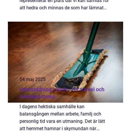
representerar en plats där vi kan samlas för
att hedra och minnas de som har lämnat
oss. För att bevara dessa viktiga mo...
04 maj 2025
Hemstädning i Gävle: För trivsel och
minskad stress
I dagens hektiska samhälle kan
balansgången mellan arbete, familj och
personlig tid vara en utmaning. Det är lätt
att hemmet hamnar i skymundan när