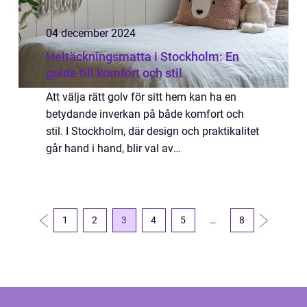
04 december 2024
Heltäckningsmatta i Stockholm: En
guide till komfort och stil
Att välja rätt golv för sitt hem kan ha en
betydande inverkan på både komfort och
stil. I Stockholm, där design och praktikalitet
går hand i hand, blir val av
heltäckningsmatta allt mer populärt. Denna
...
1
2
3
4
5
…
8