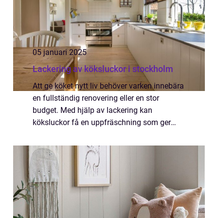
05 januari 2025
Lackering av köksluckor i stockholm
Att ge köket nytt liv behöver varken innebära
en fullständig renovering eller en stor
budget. Med hjälp av lackering kan
köksluckor få en uppfräschning som ger
hela köket ett lyft. Just i Stockholm finns ...