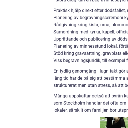
Praktisk hjälp direkt efter dödsfalle
Planering av begravningsceremoni kyrk
Rådgivning kring kista, urna, blomm
Samordning med kyrka, kapell, officia
Upprättande och publicering av död
Planering av minnesstund lokal, fört
Stöd kring gravsättning, gravplats el
Viss begravningsjuridik, till exempel
En tydlig genomgång i lugn takt gör a
lång tid har de på sig att bestämma al
strukturerat men utan stress, så att
Många uppskattar också att byrån ka
som Stockholm handlar det ofta om s
lokaler, särskilt om familjen bor utspr