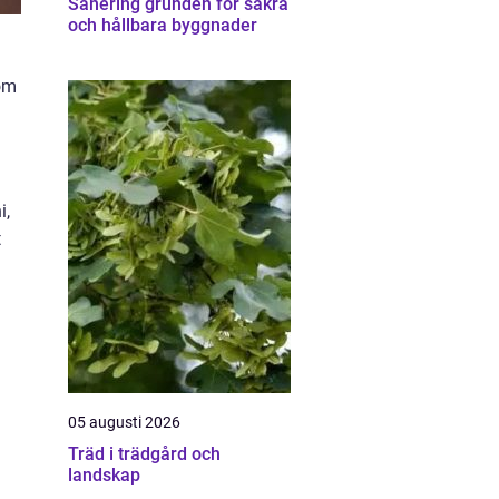
Sanering grunden för säkra
och hållbara byggnader
som
i,
t
05 augusti 2026
Träd i trädgård och
landskap