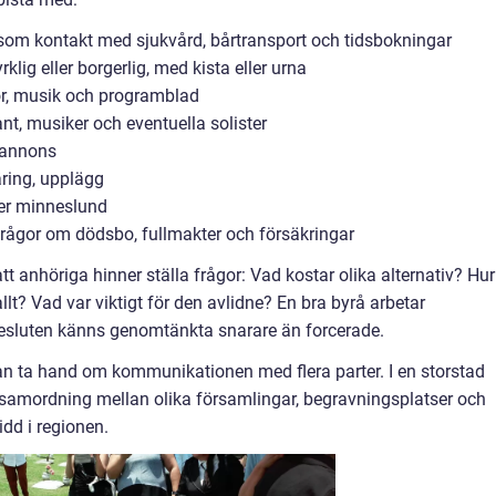
t, som kontakt med sjukvård, bårtransport och tidsbokningar
lig eller borgerlig, med kista eller urna
or, musik och programblad
nt, musiker och eventuella solister
sannons
äring, upplägg
ler minneslund
 frågor om dödsbo, fullmakter och försäkringar
tt anhöriga hinner ställa frågor: Vad kostar olika alternativ? Hur
lt? Vad var viktigt för den avlidne? En bra byrå arbetar
 besluten känns genomtänkta snarare än forcerade.
n ta hand om kommunikationen med flera parter. I en storstad
amordning mellan olika församlingar, begravningsplatser och
idd i regionen.