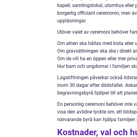
kapell, samlingslokal, utomhus eller 
borgerlig officiant ceremonin, men ä
uppläsningar.
Utöver valet av ceremoni behöver famil
Om akten ska hållas med kista eller 
Om gravsättningen ska ske i direkt ansl
Om de vill ha en öppen eller mer priv
Hur barn och ungdomar i familjen sk
Lagstiftningen påverkar också tidsra
inom 30 dagar efter dödsfallet. Askan
begravningsbyrå hjälper till att plan
En personlig ceremoni behöver inte va
visa den avlidne tyckte om, ett bildspe
närvarande byrå kan hjälpa familjen a
Kostnader, val och h