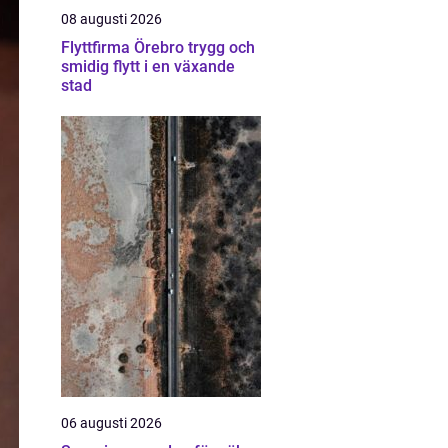
08 augusti 2026
Flyttfirma Örebro trygg och
smidig flytt i en växande
stad
06 augusti 2026