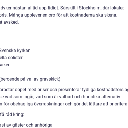
ker nästan alltid upp tidigt. Särskilt i Stockholm, där lokaler,
i pris. Många upplever en oro för att kostnaderna ska skena,
gt avsked.
 Svenska kyrkan
lla solister
saker
 (beroende på val av gravskick)
rbetar öppet med priser och presenterar tydliga kostnadsförsla
e vad som ingår, vad som är valbart och hur olika alternativ
n för obehagliga överraskningar och gör det lättare att prioritera
få råd kring:
st av gäster och anhöriga