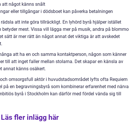
n att något känns snålt
ngar eller tillgångar i dödsboet kan påverka betalningen
av rädsla att inte göra tillräckligt. En lyhörd byrå hjälper istället
en betyder mest. Vissa vill lägga mer på musik, andra på blommor
sätt är mer rätt än något annat det viktiga är att avskedet
t.
 många att ha en och samma kontaktperson, någon som känner
r till att inget faller mellan stolarna. Det skapar en känsla av
 annat känns osäkert.
g och omsorgsfull aktör i huvudstadsområdet lyfts ofta Requiem
el på en begravningsbyrå som kombinerar erfarenhet med närva
bitiös byrå i Stockholm kan därför med fördel vända sig till
Läs fler inlägg här