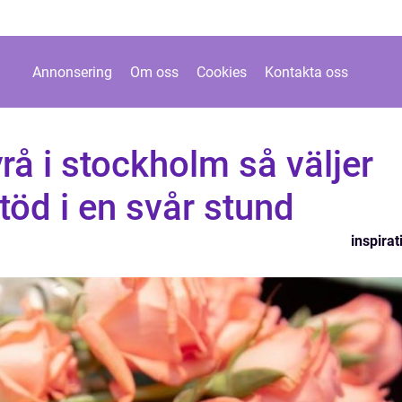
Annonsering
Om oss
Cookies
Kontakta oss
å i stockholm så väljer
töd i en svår stund
inspirat