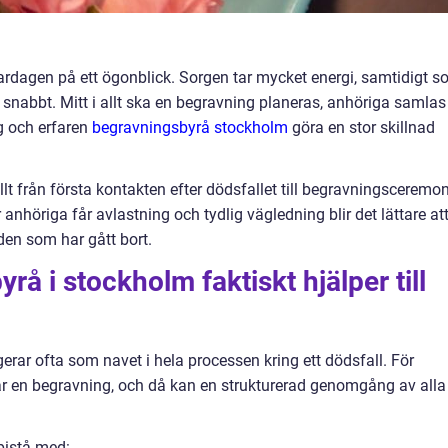
vardagen på ett ögonblick. Sorgen tar mycket energi, samtidigt 
snabbt. Mitt i allt ska en begravning planeras, anhöriga samlas
gg och erfaren
begravningsbyrå stockholm
göra en stor skillnad
lt från första kontakten efter dödsfallet till begravningsceremon
 anhöriga får avlastning och tydlig vägledning blir det lättare at
en som har gått bort.
å i stockholm faktiskt hjälper till
rar ofta som navet i hela processen kring ett dödsfall. För
r en begravning, och då kan en strukturerad genomgång av alla
bistå med: