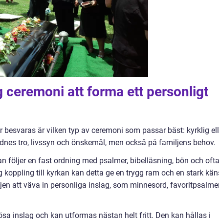
ig ceremoni att forma ett personligt
 besvaras är vilken typ av ceremoni som passar bäst: kyrklig ell
lidnes tro, livssyn och önskemål, men också på familjens behov.
n följer en fast ordning med psalmer, bibelläsning, bön och oft
g koppling till kyrkan kan detta ge en trygg ram och en stark kän
ljen att väva in personliga inslag, som minnesord, favoritpsalme
ösa inslag och kan utformas nästan helt fritt. Den kan hållas i