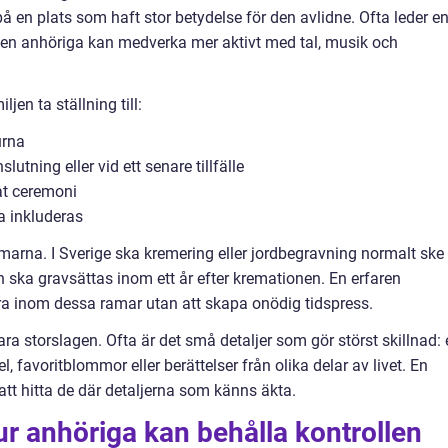
på en plats som haft stor betydelse för den avlidne. Ofta leder e
ven anhöriga kan medverka mer aktivt med tal, musik och
jen ta ställning till:
urna
utning eller vid ett senare tillfälle
at ceremoni
a inkluderas
marna. I Sverige ska kremering eller jordbegravning normalt ske
 ska gravsättas inom ett år efter kremationen. En erfaren
era inom dessa ramar utan att skapa onödig tidspress.
ra storslagen. Ofta är det små detaljer som gör störst skillnad:
l, favoritblommor eller berättelser från olika delar av livet. En
tt hitta de där detaljerna som känns äkta.
ur anhöriga kan behålla kontrollen