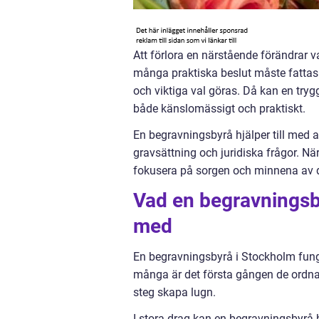
Att förlora en närstående förändrar 
många praktiska beslut måste fattas 
och viktiga val göras. Då kan en try
både känslomässigt och praktiskt.
En begravningsbyrå hjälper till med al
gravsättning och juridiska frågor. När
fokusera på sorgen och minnena av d
Vad en begravningsbyr
med
En begravningsbyrå i Stockholm funge
många är det första gången de ordna
steg skapa lugn.
I stora drag kan en begravningsbyrå 