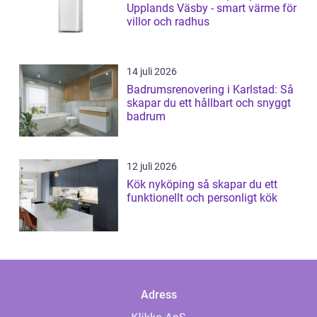
Upplands Väsby - smart värme för
villor och radhus
14 juli 2026
Badrumsrenovering i Karlstad: Så
skapar du ett hållbart och snyggt
badrum
12 juli 2026
Kök nyköping så skapar du ett
funktionellt och personligt kök
Adress