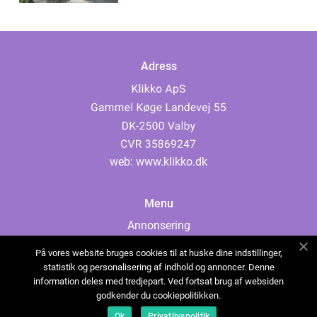
Adress
web:
www.klikko.dk
Menu
Annonsering
Om oss
På vores website bruges cookies til at huske dine indstillinger,
Cookies
statistik og personalisering af indhold og annoncer. Denne
information deles med tredjepart. Ved fortsat brug af websiden
Kontakta oss
godkender du cookiepolitikken.
Sitemap
Ok
Privatlivspolitik