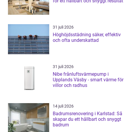
för ett hållbart och snyggt resultat
31 juli 2026
Höghöjdsstädning säker, effektiv
och ofta underskattad
31 juli 2026
Nibe frånluftsvärmepump i
Upplands Väsby - smart värme för
villor och radhus
14 juli 2026
Badrumsrenovering i Karlstad: Så
skapar du ett hållbart och snyggt
badrum