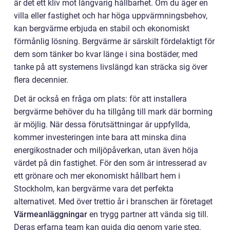
är det ett kliv mot långvarig hållbarhet. Om du äger en
villa eller fastighet och har höga uppvärmningsbehov,
kan bergvärme erbjuda en stabil och ekonomiskt
förmånlig lösning. Bergvärme är särskilt fördelaktigt för
dem som tänker bo kvar länge i sina bostäder, med
tanke på att systemens livslängd kan sträcka sig över
flera decennier.
Det är också en fråga om plats: för att installera
bergvärme behöver du ha tillgång till mark där borrning
är möjlig. När dessa förutsättningar är uppfyllda,
kommer investeringen inte bara att minska dina
energikostnader och miljöpåverkan, utan även höja
värdet på din fastighet. För den som är intresserad av
ett grönare och mer ekonomiskt hållbart hem i
Stockholm, kan bergvärme vara det perfekta
alternativet. Med över trettio år i branschen är företaget
Värmeanläggningar
en trygg partner att vända sig till.
Deras erfarna team kan guida dig genom varje steg,