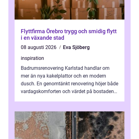
Flyttfirma Örebro trygg och smidig flytt
i en växande stad
08 augusti 2026
Eva Sjöberg
inspiration
Badrumsrenovering Karlstad handlar om
mer än nya kakelplattor och en modern
dusch. En genomtänkt renovering höjer både
vardagskomforten och värdet på bostaden.
Genom at...