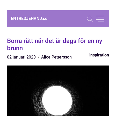
ENTREDJEHAND.
se
Borra rätt när det är dags för en ny
brunn
inspiration
02 januari 2020
Alice Pettersson