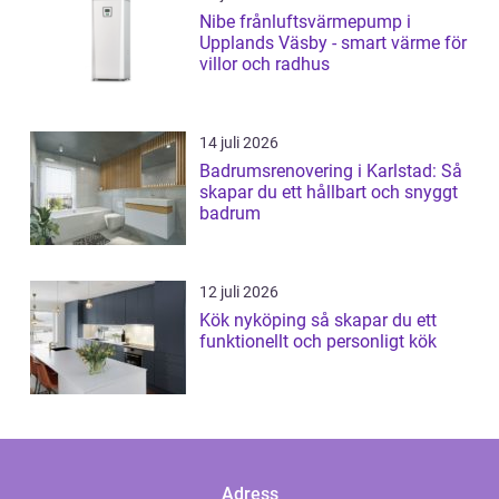
Nibe frånluftsvärmepump i
Upplands Väsby - smart värme för
villor och radhus
14 juli 2026
Badrumsrenovering i Karlstad: Så
skapar du ett hållbart och snyggt
badrum
12 juli 2026
Kök nyköping så skapar du ett
funktionellt och personligt kök
Adress