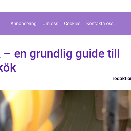
Annonsering
Om oss
Cookies
Kontakta oss
– en grundlig guide till
 kök
redaktio