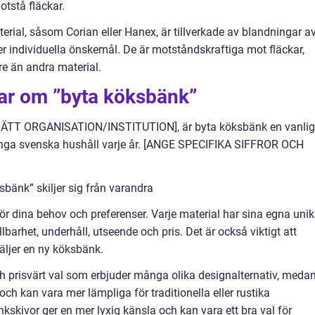
otstå fläckar.
ial, såsom Corian eller Hanex, är tillverkade av blandningar a
ter individuella önskemål. De är motståndskraftiga mot fläckar,
re än andra material.
gar om ”byta köksbänk”
INSÄTT ORGANISATION/INSTITUTION], är byta köksbänk en vanlig
nga svenska hushåll varje år. [ANGE SPECIFIKA SIFFROR OCH
bänk” skiljer sig från varandra
 för dina behov och preferenser. Varje material har sina egna uni
lbarhet, underhåll, utseende och pris. Det är också viktigt att
äljer en ny köksbänk.
h prisvärt val som erbjuder många olika designalternativ, meda
ch kan vara mer lämpliga för traditionella eller rustika
kskivor ger en mer lyxig känsla och kan vara ett bra val för