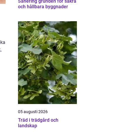
Sanering grunden för säkra
och hållbara byggnader
öka
,
05 augusti 2026
Träd i trädgård och
landskap