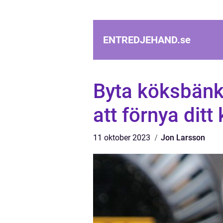
ENTREDJEHAND.
se
Byta köksbänk 
att förnya ditt
11 oktober 2023
Jon Larsson