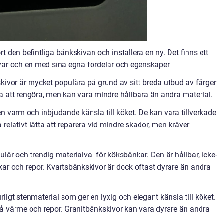
rt den befintliga bänkskivan och installera en ny. Det finns ett
, var och en med sina egna fördelar och egenskaper.
ivor är mycket populära på grund av sitt breda utbud av färger
ta att rengöra, men kan vara mindre hållbara än andra material.
n varm och inbjudande känsla till köket. De kan vara tillverkade
 relativt lätta att reparera vid mindre skador, men kräver
ulär och trendig materialval för köksbänkar. Den är hållbar, icke-
ar och repor. Kvartsbänkskivor är dock oftast dyrare än andra
urligt stenmaterial som ger en lyxig och elegant känsla till köket.
å värme och repor. Granitbänkskivor kan vara dyrare än andra