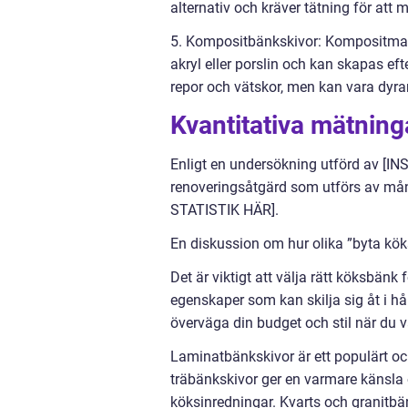
alternativ och kräver tätning för att m
5. Kompositbänkskivor: Kompositmater
akryl eller porslin och kan skapas ef
repor och vätskor, men kan vara dyra
Kvantitativa mätnin
Enligt en undersökning utförd av [
renoveringsåtgärd som utförs av må
STATISTIK HÄR].
En diskussion om hur olika ”byta köks
Det är viktigt att välja rätt köksbänk
egenskaper som kan skilja sig åt i hål
överväga din budget och stil när du v
Laminatbänkskivor är ett populärt oc
träbänkskivor ger en varmare känsla o
köksinredningar. Kvarts och granitbän