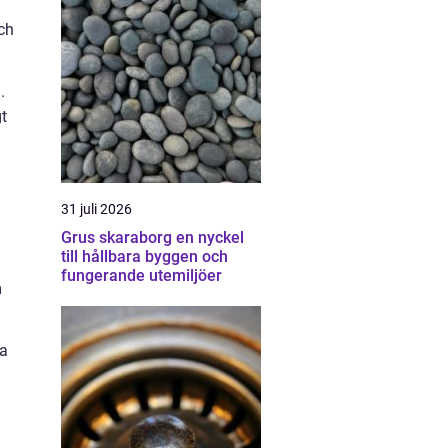
ch
.
gt
31 juli 2026
Grus skaraborg en nyckel
till hållbara byggen och
fungerande utemiljöer
m
va