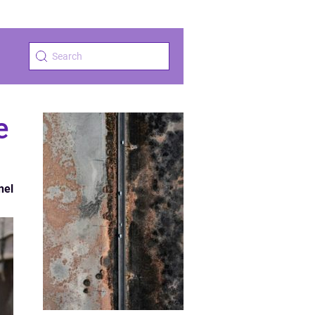
e
nel