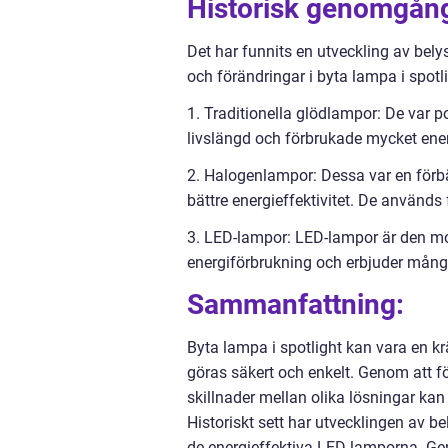
Historisk genomgång
Det har funnits en utveckling av belys
och förändringar i byta lampa i spotl
1. Traditionella glödlampor: De var p
livslängd och förbrukade mycket ener
2. Halogenlampor: Dessa var en förbä
bättre energieffektivitet. De används
3. LED-lampor: LED-lampor är den mod
energiförbrukning och erbjuder många
Sammanfattning:
Byta lampa i spotlight kan vara en k
göras säkert och enkelt. Genom att fö
skillnader mellan olika lösningar kan
Historiskt sett har utvecklingen av bel
de energieffektiva LED-lamporna. Ge