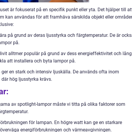
uset är fokuserat på en specifik punkt eller yta. Det hjälper till at
som kan användas för att framhäva särskilda objekt eller område
klusive:
ära på grund av deras ljusstyrka och färgtemperatur. De är ocks
lampor på.
livit alltmer populär på grund av dess energieffektivitet och lån
kla att installera och byta lampor på.
 ger en stark och intensiv ljuskälla. De används ofta inom
där hög ljusstyrka krävs.
ar:
garna av spotlight-lampor måste vi titta på olika faktorer som
färgtemperatur.
örbrukningen för lampan. En högre watt kan ge en starkare
att överväga energiförbrukningen och värmeavgivningen.