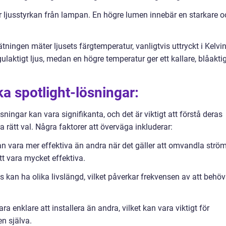
ljusstyrkan från lampan. En högre lumen innebär en starkare o
ingen mäter ljusets färgtemperatur, vanligtvis uttryckt i Kelvin
ulaktigt ljus, medan en högre temperatur ger ett kallare, blåakti
ka spotlight-lösningar:
sningar kan vara signifikanta, och det är viktigt att förstå deras
 rätt val. Några faktorer att överväga inkluderar:
 kan vara mer effektiva än andra när det gäller att omvandla strö
att vara mycket effektiva.
ts kan ha olika livslängd, vilket påverkar frekvensen av att behö
ara enklare att installera än andra, vilket kan vara viktigt för
en själva.