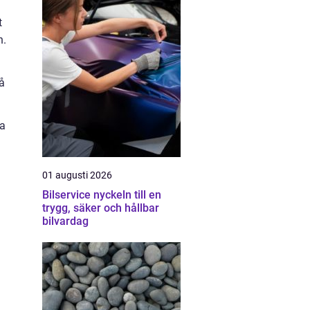
t
n.
å
ga
01 augusti 2026
Bilservice nyckeln till en
trygg, säker och hållbar
bilvardag