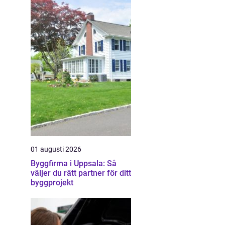
01 augusti 2026
Byggfirma i Uppsala: Så
väljer du rätt partner för ditt
byggprojekt