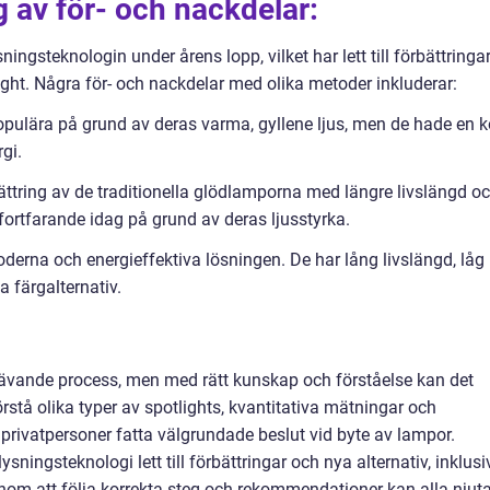
 av för- och nackdelar:
ningsteknologin under årens lopp, vilket har lett till förbättringa
ight. Några för- och nackdelar med olika metoder inkluderar:
opulära på grund av deras varma, gyllene ljus, men de hade en k
gi.
ttring av de traditionella glödlamporna med längre livslängd o
 fortfarande idag på grund av deras ljusstyrka.
erna och energieffektiva lösningen. De har lång livslängd, låg
 färgalternativ.
rävande process, men med rätt kunskap och förståelse kan det
rstå olika typer av spotlights, kvantitativa mätningar och
 privatpersoner fatta välgrundade beslut vid byte av lampor.
ysningsteknologi lett till förbättringar och nya alternativ, inklusi
nom att följa korrekta steg och rekommendationer kan alla njut