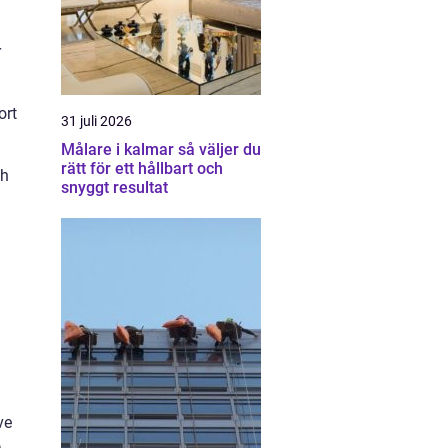
r
ort
31 juli 2026
Målare i kalmar så väljer du
rätt för ett hållbart och
ch
snyggt resultat
ve
a