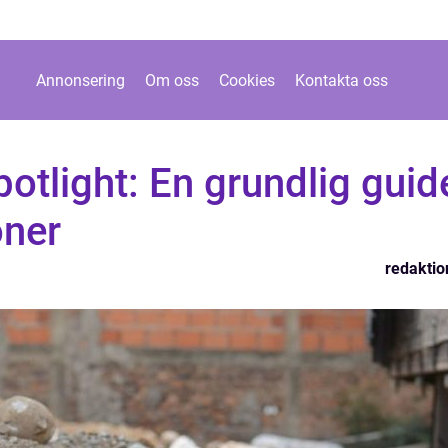
Annonsering
Om oss
Cookies
Kontakta oss
potlight: En grundlig guid
oner
redaktio