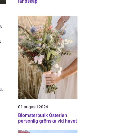
landskap
s
s
a.
01 augusti 2026
Blomsterbutik Österlen
personlig grönska vid havet