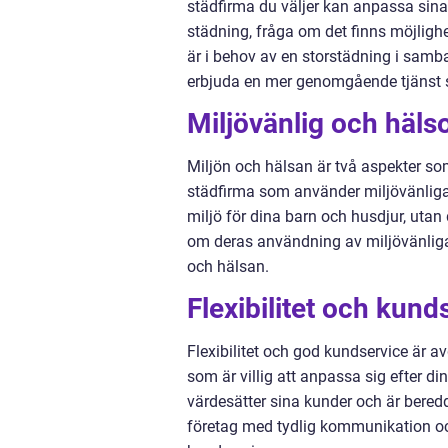
städfirma du väljer kan anpassa sina
städning, fråga om det finns möjlighe
är i behov av en storstädning i samban
erbjuda en mer genomgående tjänst 
Miljövänlig och häl
Miljön och hälsan är två aspekter som 
städfirma som använder miljövänliga
miljö för dina barn och husdjur, utan 
om deras användning av miljövänliga p
och hälsan.
Flexibilitet och kund
Flexibilitet och god kundservice är a
som är villig att anpassa sig efter d
värdesätter sina kunder och är beredda
företag med tydlig kommunikation oc