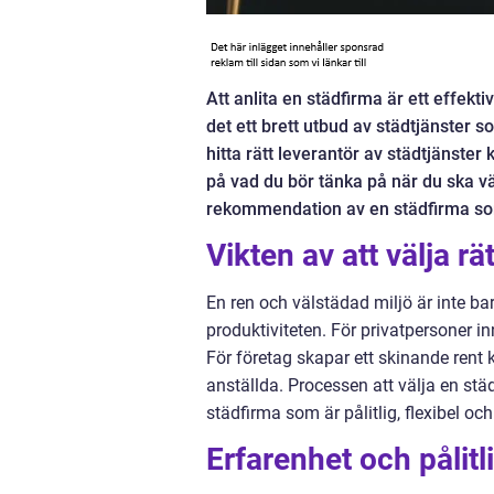
Att anlita en städfirma är ett effektiv
det ett brett utbud av städtjänster 
hitta rätt leverantör av städtjänster
på vad du bör tänka på när du ska vä
rekommendation av en städfirma so
Vikten av att välja rä
En ren och välstädad miljö är inte bar
produktiviteten. För privatpersoner i
För företag skapar ett skinande rent 
anställda. Processen att välja en städf
städfirma som är pålitlig, flexibel oc
Erfarenhet och pålitl