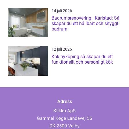
14 juli 2026
Badrumsrenovering i Karlstad: Så
skapar du ett hållbart och snyggt
badrum
12 juli 2026
Kök nyköping så skapar du ett
funktionellt och personligt kök
Adress