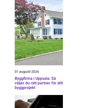
01 augusti 2026
Byggfirma i Uppsala: Så
väljer du rätt partner för ditt
byggprojekt