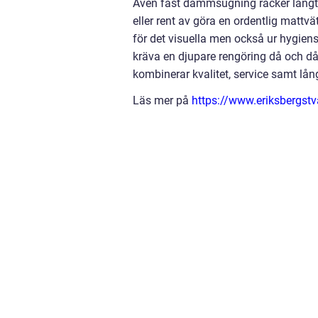
Även fast dammsugning räcker långt s
eller rent av göra en ordentlig mattvät
för det visuella men också ur hygiens
kräva en djupare rengöring då och då.
kombinerar kvalitet, service samt lång
Läs mer på
https://www.eriksbergstv