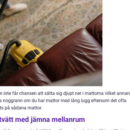
te får chansen att sätta sig djupt ner i mattorna vilket annar
tra noggrann om du har mattor med lång lugg eftersom det ofta
s på sådana mattor.
tvätt med jämna mellanrum