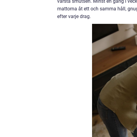
värsta smutsen. Minst en gång i ve
mattorna åt ett och samma håll, gnu
efter varje drag.