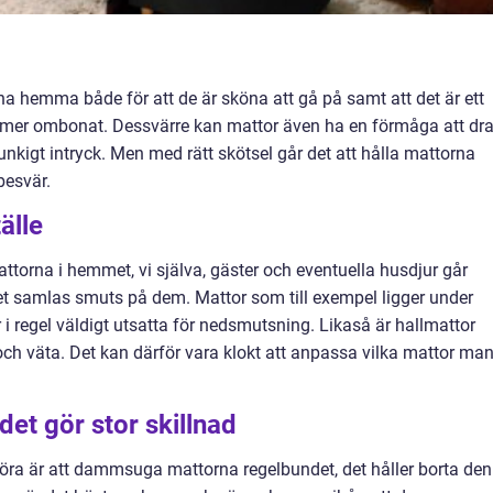
ha hemma både för att de är sköna att gå på samt att det är ett
s mer ombonat. Dessvärre kan mattor även ha en förmåga att dr
unkigt intryck. Men med rätt skötsel går det att hålla mattorna
besvär.
älle
torna i hemmet, vi själva, gäster och eventuella husdjur går
det samlas smuts på dem. Mattor som till exempel ligger under
 i regel väldigt utsatta för nedsmutsning. Likaså är hallmattor
och väta. Det kan därför vara klokt att anpassa vilka mattor ma
et gör stor skillnad
öra är att dammsuga mattorna regelbundet, det håller borta den