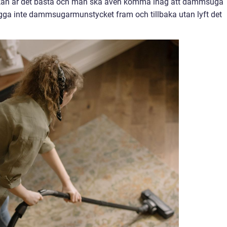
ckan är det bästa och man ska även komma ihåg att dammsuga
gga inte dammsugarmunstycket fram och tillbaka utan lyft det