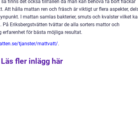
å finns det också tillfällen då man kan behöva få bort fläckar
t. Att hålla mattan ren och fräsch är viktigt ur flera aspekter, del
ynpunkt. I mattan samlas bakterier, smuts och kvalster vilket k
 På Eriksbergstvätten tvättar de alla sorters mattor och
 erfarenhet för bästa möjliga resultat.
atten.se/tjanster/mattvatt/
.
Läs fler inlägg här