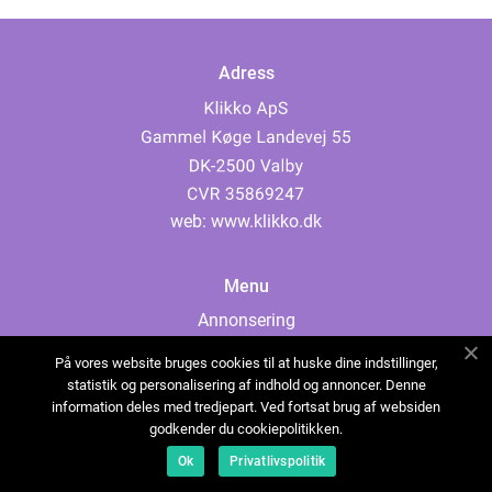
Adress
web:
www.klikko.dk
Menu
Annonsering
Om oss
På vores website bruges cookies til at huske dine indstillinger,
Cookies
statistik og personalisering af indhold og annoncer. Denne
information deles med tredjepart. Ved fortsat brug af websiden
Kontakta oss
godkender du cookiepolitikken.
Sitemap
Ok
Privatlivspolitik