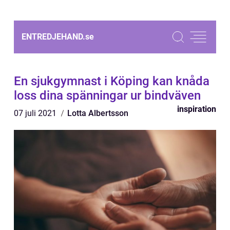
ENTREDJEHAND.
se
En sjukgymnast i Köping kan knåda
loss dina spänningar ur bindväven
inspiration
07 juli 2021
Lotta Albertsson