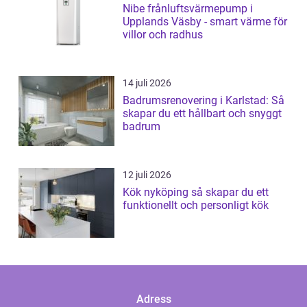
Nibe frånluftsvärmepump i
Upplands Väsby - smart värme för
villor och radhus
14 juli 2026
Badrumsrenovering i Karlstad: Så
skapar du ett hållbart och snyggt
badrum
12 juli 2026
Kök nyköping så skapar du ett
funktionellt och personligt kök
Adress