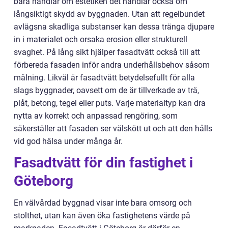
bara handlar om estetiken det handlar också om
långsiktigt skydd av byggnaden. Utan att regelbundet
avlägsna skadliga substanser kan dessa tränga djupare
in i materialet och orsaka erosion eller strukturell
svaghet. På lång sikt hjälper fasadtvätt också till att
förbereda fasaden inför andra underhållsbehov såsom
målning. Likväl är fasadtvätt betydelsefullt för alla
slags byggnader, oavsett om de är tillverkade av trä,
plåt, betong, tegel eller puts. Varje materialtyp kan dra
nytta av korrekt och anpassad rengöring, som
säkerställer att fasaden ser välskött ut och att den hålls
vid god hälsa under många år.
Fasadtvätt för din fastighet i
Göteborg
En välvårdad byggnad visar inte bara omsorg och
stolthet, utan kan även öka fastighetens värde på