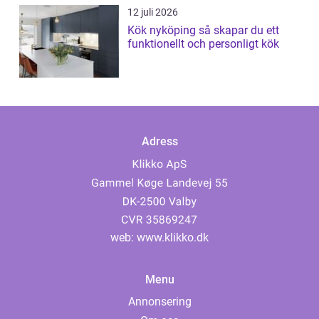
12 juli 2026
Kök nyköping så skapar du ett
funktionellt och personligt kök
Adress
web:
www.klikko.dk
Menu
Annonsering