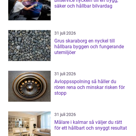
Bilservice nyckeln till en trygg,
säker och hållbar bilvardag
31 juli 2026
Grus skaraborg en nyckel till
hållbara byggen och fungerande
utemiljöer
31 juli 2026
Avloppsspolning så håller du
rören rena och minskar risken för
stopp
31 juli 2026
Målare i kalmar så väljer du rätt
för ett hållbart och snyggt resultat