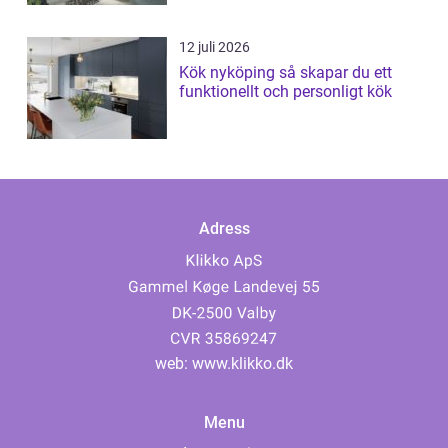
12 juli 2026
Kök nyköping så skapar du ett
funktionellt och personligt kök
Adress
web:
www.klikko.dk
Menu