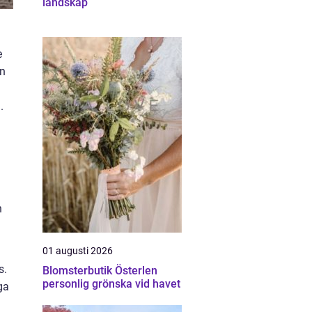
landskap
e
en
.
n
01 augusti 2026
s.
Blomsterbutik Österlen
personlig grönska vid havet
ga