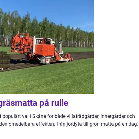
gräsmatta på rulle
tt populärt val i Skåne för både villaträdgårdar, innergårdar och
 den omedelbara effekten: från jordyta till grön matta på en dag,