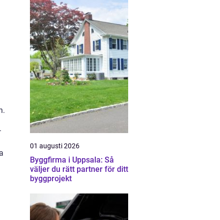
n.
.
01 augusti 2026
a
Byggfirma i Uppsala: Så
väljer du rätt partner för ditt
byggprojekt