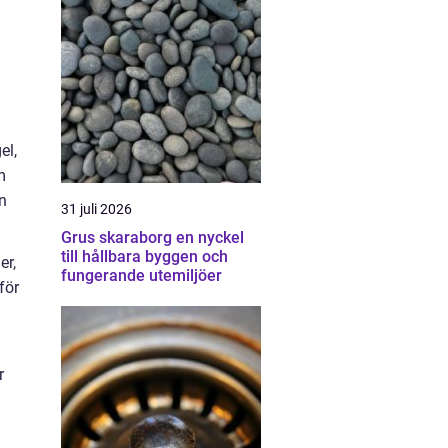
el,
m
n
31 juli 2026
Grus skaraborg en nyckel
till hållbara byggen och
er,
fungerande utemiljöer
för
r