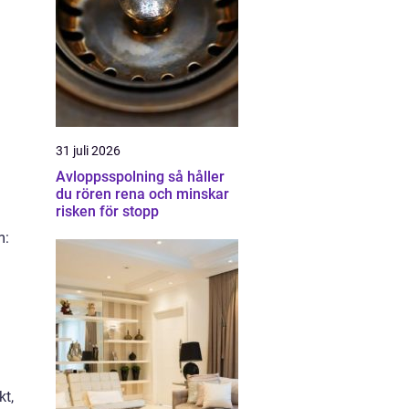
31 juli 2026
Avloppsspolning så håller
du rören rena och minskar
risken för stopp
m:
kt,