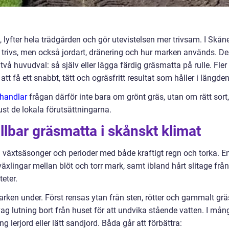
 lyfter hela trädgården och gör utevistelsen mer trivsam. I Skån
set trivs, men också jordart, dränering och hur marken används. D
vå huvudval: så själv eller lägga färdig gräsmatta på rulle. Fler
tt få ett snabbt, tätt och ogräsfritt resultat som håller i längden
handlar
frågan därför inte bara om grönt gräs, utan om rätt sort,
just de lokala förutsättningarna.
lbar gräsmatta i skånskt klimat
ga växtsäsonger och perioder med både kraftigt regn och torka. E
äxlingar mellan blöt och torr mark, samt ibland hårt slitage från
teter.
rken under. Först rensas ytan från sten, rötter och gammalt grä
g lutning bort från huset för att undvika stående vatten. I mån
 lerjord eller lätt sandjord. Båda går att förbättra: