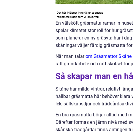
En välskött gräsmatta ramar in huset,
spelar klimatet stor roll för hur grä
som planerar en ny gräsyta har i dag t
skåningar väljer färdig gräsmatta för a
När man talar
om Gräsmattor Skåne 
rätt grundarbete och rätt skötsel för 
Så skapar man en hål
Skåne har milda vintrar, relativt lån
hållbar gräsmatta här behöver klara v
lek, sällskapsdjur och trädgårdsaktivi
En bra gräsmatta börjar alltid med ma
Därefter formas en jämn nivå med sva
skånska trädgårdar finns antingen tung