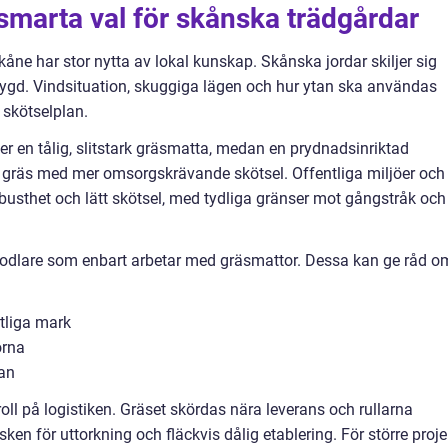
smarta val för skånska trädgårdar
ne har stor nytta av lokal kunskap. Skånska jordar skiljer sig
bygd. Vindsituation, skuggiga lägen och hur ytan ska användas
 skötselplan.
r en tålig, slitstark gräsmatta, medan en prydnadsinriktad
ätt gräs med mer omsorgskrävande skötsel. Offentliga miljöer och
obusthet och lätt skötsel, med tydliga gränser mot gångstråk och
ll odlare som enbart arbetar med gräsmattor. Dessa kan ge råd o
ntliga mark
orna
lan
oll på logistiken. Gräset skördas nära leverans och rullarna
en för uttorkning och fläckvis dålig etablering. För större proje