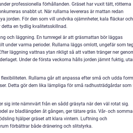
nder professionella förhållanden. Gräset har vuxit tätt, rötterna
onkurreras snabbt ut. När rullarna levereras är mattan redan
 nya jorden. För den som vill undvika ojämnheter, kala fläckar och
detta en tydlig kvalitetsskillnad.
ng och läggning. En tumregel är att gräsmattan bör läggas
t under varma perioder. Rullarna läggs omlott, ungefär som teg
ter läggning vattnas ytan rikligt så att vatten tränger ner geno
erlaget. Under de första veckorna hålls jorden jämnt fuktig, uta
flexibiliteten. Rullarna går att anpassa efter små och udda form
atser. Detta gör dem lika lämpliga för små radhusträdgårdar som 
er sig inte nämnvärt från en sådd gräsyta när den väl rotat sig.
jedel av bladlängden åt gången, ger tätare gräs. Vår- och somma
ödsling hjälper gräset att klara vintern. Luftning och
um förbättrar både dränering och slitstyrka.