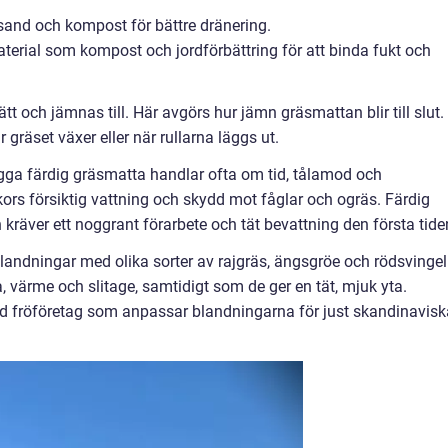
sand och kompost för bättre dränering.
erial som kompost och jordförbättring för att binda fukt och
t och jämnas till. Här avgörs hur jämn gräsmattan blir till slut.
r gräset växer eller när rullarna läggs ut.
lägga färdig gräsmatta handlar ofta om tid, tålamod och
ors försiktig vattning och skydd mot fåglar och ogräs. Färdig
 kräver ett noggrant förarbete och tät bevattning den första tide
landningar med olika sorter av rajgräs, ängsgröe och rödsvingel
, värme och slitage, samtidigt som de ger en tät, mjuk yta.
d fröföretag som anpassar blandningarna för just skandinavisk