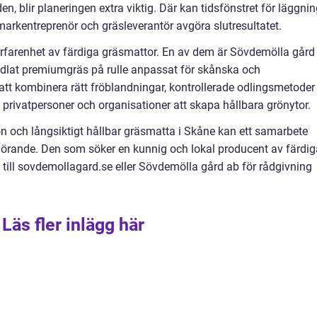
n, blir planeringen extra viktig. Där kan tidsfönstret för läggni
markentreprenör och gräsleverantör avgöra slutresultatet.
 erfarenhet av färdiga gräsmattor. En av dem är Sövdemölla gård
odlat premiumgräs på rulle anpassat för skånska och
tt kombinera rätt fröblandningar, kontrollerade odlingsmetoder
 privatpersoner och organisationer att skapa hållbara grönytor.
grön och långsiktigt hållbar gräsmatta i Skåne kan ett samarbete
görande. Den som söker en kunnig och lokal producent av färdig
till sovdemollagard.se eller Sövdemölla gård ab för rådgivning
Läs fler inlägg här