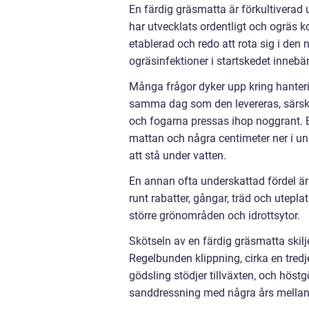
En färdig gräsmatta är förkultiverad u
har utvecklats ordentligt och ogräs k
etablerad och redo att rota sig i den
ogräsinfektioner i startskedet innebär 
Många frågor dyker upp kring hanteri
samma dag som den levereras, särskil
och fogarna pressas ihop noggrant. Ef
mattan och några centimeter ner i und
att stå under vatten.
En annan ofta underskattad fördel är 
runt rabatter, gångar, träd och utepl
större grönområden och idrottsytor.
Skötseln av en färdig gräsmatta skilj
Regelbunden klippning, cirka en tred
gödsling stödjer tillväxten, och höstg
sanddressning med några års mellanr