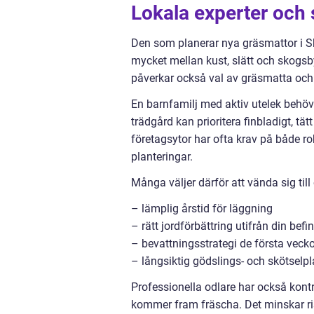
Lokala experter och 
Den som planerar nya gräsmattor i Skå
mycket mellan kust, slätt och skogs
påverkar också val av gräsmatta och
En barnfamilj med aktiv utelek behöve
trädgård kan prioritera finbladigt, t
företagsytor har ofta krav på både r
planteringar.
Många väljer därför att vända sig ti
– lämplig årstid för läggning
– rätt jordförbättring utifrån din befi
– bevattningsstrategi de första veck
– långsiktig gödslings- och skötselp
Professionella odlare har också kontr
kommer fram fräscha. Det minskar risk