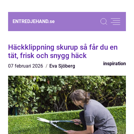
ENTREDJEHAND.
se
Häckklippning skurup så får du en
tät, frisk och snygg häck
inspiration
07 februari 2026
Eva Sjöberg