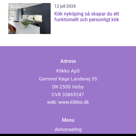
12 juli 2026
Kök nyköping så skapar du ett
funktionellt och personligt kök
Adress
web:
www.klikko.dk
Menu
Annonsering