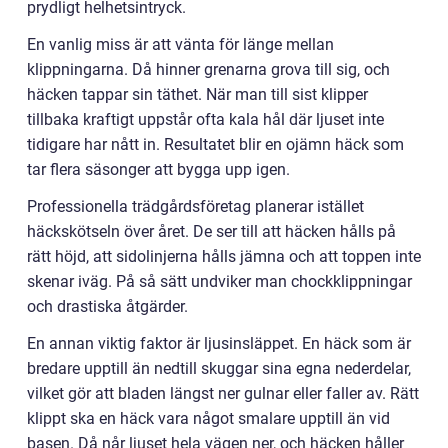
prydligt helhetsintryck.
En vanlig miss är att vänta för länge mellan
klippningarna. Då hinner grenarna grova till sig, och
häcken tappar sin täthet. När man till sist klipper
tillbaka kraftigt uppstår ofta kala hål där ljuset inte
tidigare har nått in. Resultatet blir en ojämn häck som
tar flera säsonger att bygga upp igen.
Professionella trädgårdsföretag planerar istället
häckskötseln över året. De ser till att häcken hålls på
rätt höjd, att sidolinjerna hålls jämna och att toppen inte
skenar iväg. På så sätt undviker man chockklippningar
och drastiska åtgärder.
En annan viktig faktor är ljusinsläppet. En häck som är
bredare upptill än nedtill skuggar sina egna nederdelar,
vilket gör att bladen längst ner gulnar eller faller av. Rätt
klippt ska en häck vara något smalare upptill än vid
basen. Då når ljuset hela vägen ner, och häcken håller