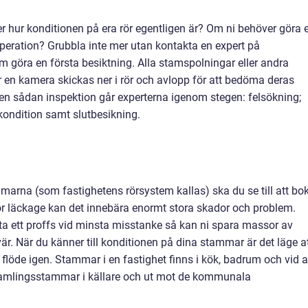
er hur konditionen på era rör egentligen är? Om ni behöver göra 
operation? Grubbla inte mer utan kontakta en expert på
 göra en första besiktning. Alla stamspolningar eller andra
r en kamera skickas ner i rör och avlopp för att bedöma deras
r en sådan inspektion går experterna igenom stegen: felsökning;
kondition samt slutbesikning.
marna (som fastighetens rörsystem kallas) ska du se till att bo
ör läckage kan det innebära enormt stora skador och problem.
ta ett proffs vid minsta misstanke så kan ni spara massor av
. När du känner till konditionen på dina stammar är det läge a
löde igen. Stammar i en fastighet finns i kök, badrum och vid a
samlingsstammar i källare och ut mot de kommunala