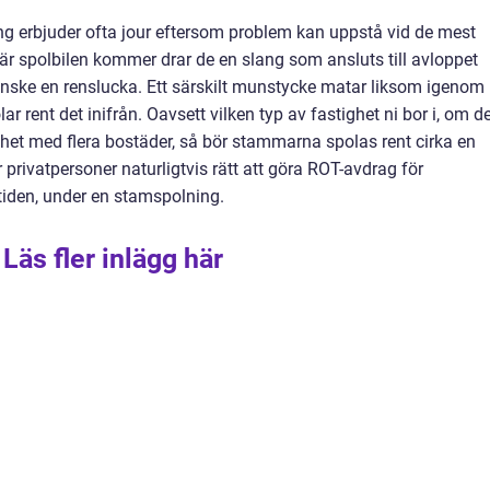
 erbjuder ofta jour eftersom problem kan uppstå vid de mest
När spolbilen kommer drar de en
slang som ansluts till avloppet
kanske en renslucka. Ett särskilt munstycke matar liksom igenom
 rent det inifrån. Oavsett vilken typ av fastighet ni bor i, om d
tighet med flera bostäder, så bör stammarna spolas rent cirka en
r privatpersoner naturligtvis rätt att göra ROT-avdrag för
stiden, under en stamspolning.
Läs fler inlägg här