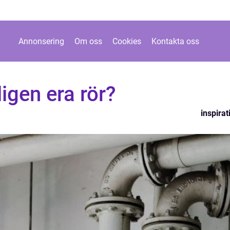
Annonsering
Om oss
Cookies
Kontakta oss
igen era rör?
inspirat