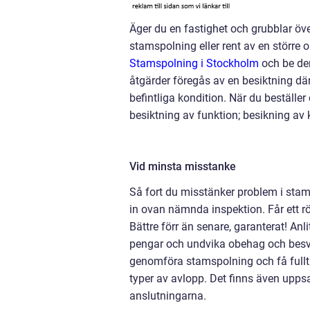
Äger du en fastighet och grubblar öv
stamspolning eller rent av en större 
Stamspolning i Stockholm
och be dem
åtgärder föregås av en besiktning dä
befintliga kondition. När du beställe
besiktning av funktion; besikning av 
Vid minsta misstanke
Så fort du misstänker problem i stam
in ovan nämnda inspektion. Får ett r
Bättre förr än senare, garanterat!
Anli
pengar och undvika obehag och besvär
genomföra stamspolning och få fullt f
typer av avlopp. Det finns även upp
anslutningarna.