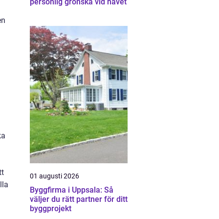
personlig grönska vid havet
en
ka
tt
01 augusti 2026
lla
Byggfirma i Uppsala: Så
väljer du rätt partner för ditt
byggprojekt