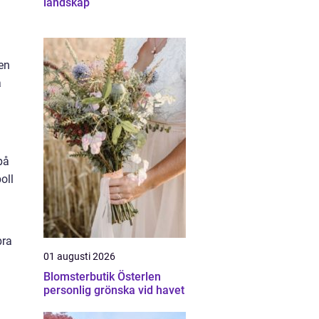
landskap
men
å
på
oll
bra
01 augusti 2026
Blomsterbutik Österlen
personlig grönska vid havet