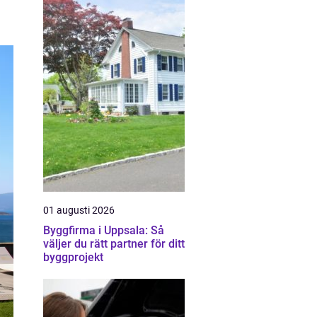
01 augusti 2026
Byggfirma i Uppsala: Så
väljer du rätt partner för ditt
byggprojekt