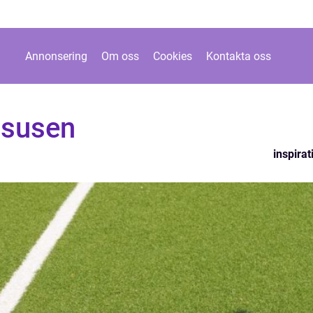
Annonsering
Om oss
Cookies
Kontakta oss
 susen
inspirat