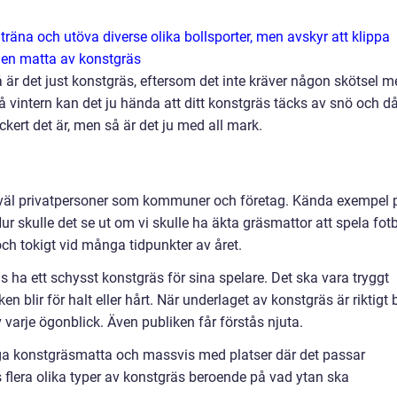
 träna och utöva diverse olika bollsporter, men avskyr att klippa
a en matta av konstgräs
å är det just konstgräs, eftersom det inte kräver någon skötsel 
På vintern kan det ju hända att ditt konstgräs täcks av snö och d
ackert det är, men så är det ju med all mark.
väl privatpersoner som kommuner och företag. Kända exempel 
ur skulle det se ut om vi skulle ha äkta gräsmattor att spela fotb
 och tokigt vid många tidpunkter av året.
ås ha ett schysst konstgräs för sina spelare. Det ska vara tryggt
ken blir för halt eller hårt. När underlaget av konstgräs är riktigt 
v varje ögonblick. Även publiken får förstås njuta.
ga konstgräsmatta och massvis med platser där det passar
s flera olika typer av konstgräs beroende på vad ytan ska