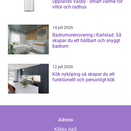
Upplands Väsby - smart värme för
villor och radhus
14 juli 2026
Badrumsrenovering i Karlstad: Så
skapar du ett hållbart och snyggt
badrum
12 juli 2026
Kök nyköping så skapar du ett
funktionellt och personligt kök
Adress