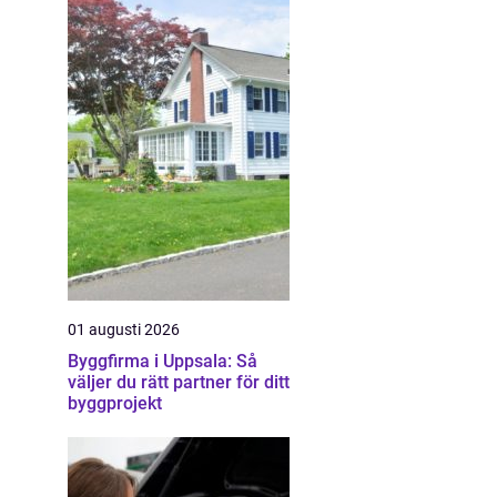
01 augusti 2026
Byggfirma i Uppsala: Så
väljer du rätt partner för ditt
byggprojekt