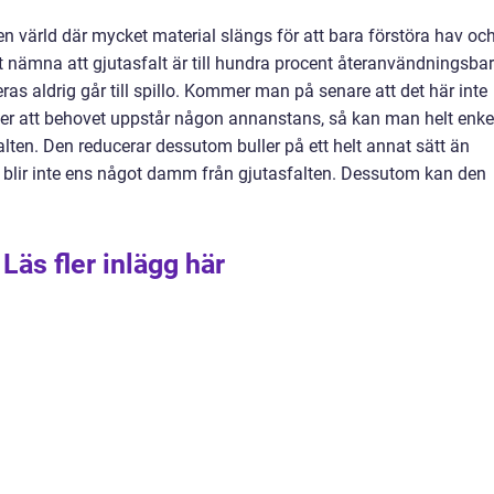
 en värld där mycket material slängs för att bara förstöra hav oc
ämna att gjutasfalt är till hundra procent återanvändningsbar
ras aldrig går till spillo. Kommer man på senare att det här inte
 eller att behovet uppstår någon annanstans, så kan man helt enke
lten. Den reducerar dessutom buller på ett helt annat sätt än
et blir inte ens något damm från gjutasfalten. Dessutom kan den
Läs fler inlägg här