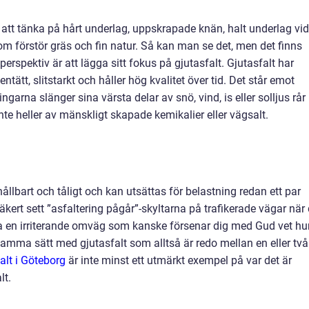
t att tänka på hårt underlag, uppskrapade knän, halt underlag vid
om förstör gräs och fin natur. Så kan man se det, men det finns
perspektiv är att lägga sitt fokus på gjutasfalt. Gjutasfalt har
ntätt, slitstarkt och håller hög kvalitet över tid. Det står emot
garna slänger sina värsta delar av snö, vind, is eller solljus rår
nte heller av mänskligt skapade kemikalier eller vägsalt.
ållbart och tåligt och kan utsättas för belastning redan ett par
äkert sett ”asfaltering pågår”-skyltarna på trafikerade vägar när
 ta en irriterande omväg som kanske försenar dig med Gud vet hu
samma sätt med gjutasfalt som alltså är redo mellan en eller två
alt i Göteborg
är inte minst ett utmärkt exempel på var det är
lt.