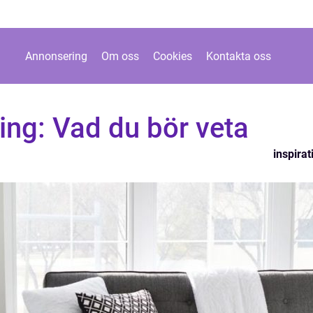
Annonsering
Om oss
Cookies
Kontakta oss
ing: Vad du bör veta
inspirat