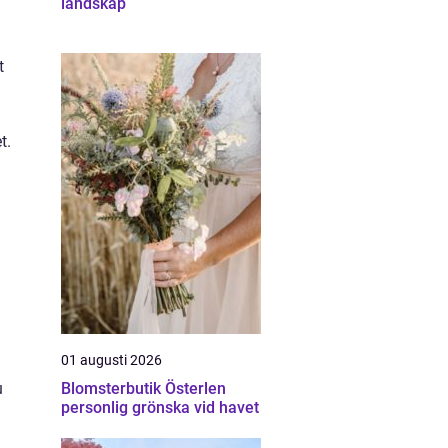
landskap
t
t.
01 augusti 2026
u
Blomsterbutik Österlen
personlig grönska vid havet