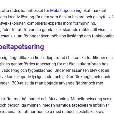
t ofta råder, har intresset för
Möbeltapetsering
ökat markant.
 och kreativ lösning för dem som önskar bevara och ge nytt liv å
antverkskonsten kombinerar expertis inom formgivning,
ådra för att förvandla gamla eller skadade möbler till visuella
estetik, utan förlänger även möbelns livslängd och funktionalite
eltapetsering
ig långt tillbaka i tiden, djupt rotad i historiska traditioner och
ungligen genomfördes tapetsering för att öka sittkomforten hos
ra vaddering och tygbeklädnad. Under renässansen blev det en
verkare skapade lyxiga stolar och soffor för kungligheter och
e under 1700-talet, då man började använda fjädrar och mer
skiftat mot hållbarhet och återvinning. Möbeltapetsering ses n
a och personliga minnen, medan samtida tapetserare införlivar
material för att harmonisera med nutidens estetiska krav.