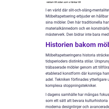
I en värld där slit-och-släng-mentalite
Möbeltapetsering erbjuder en hållbar
sina möbler. Den här traditionella h
materialkännedom och en konstnärlig 
mästerverk. Den bidrar inte bara med 
Historien bakom möb
Möbeltapetseringens historia sträcker s
tidsperioders distinkta stilar. Urspr
träbaserade möbler genom att tillfö
etablerad konstform där kunniga hant
adel. Tekniken förfinades ytterligar
komplexa stoppningstekniker.
I dagens samhälle har mångas fokus 
som ett sätt att bevara kulturhistori
moderna designlinjer och avancerade 