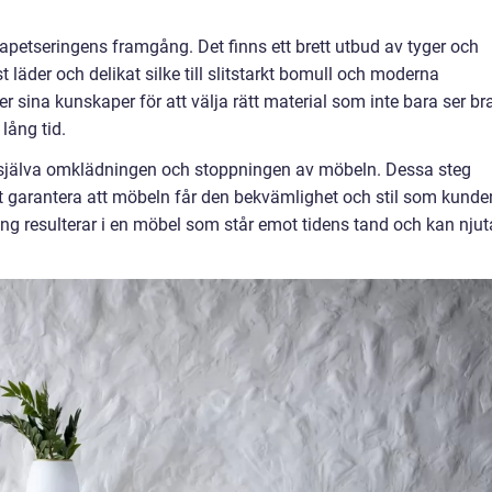
i tapetseringens framgång. Det finns ett brett utbud av tyger och
ust läder och delikat silke till slitstarkt bomull och moderna
 sina kunskaper för att välja rätt material som inte bara ser br
 lång tid.
r själva omklädningen och stoppningen av möbeln. Dessa steg
att garantera att möbeln får den bekvämlighet och stil som kunde
ing resulterar i en möbel som står emot tidens tand och kan njut