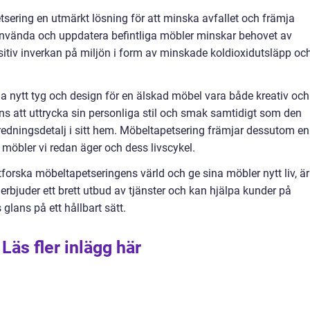
tsering en utmärkt lösning för att minska avfallet och främja
nvända och uppdatera befintliga möbler minskar behovet av
positiv inverkan på miljön i form av minskade koldioxidutsläpp oc
ja nytt tyg och design för en älskad möbel vara både kreativ och
ans att uttrycka sin personliga stil och smak samtidigt som den
nredningsdetalj i sitt hem. Möbeltapetsering främjar dessutom en
möbler vi redan äger och dess livscykel.
forska möbeltapetseringens värld och ge sina möbler nytt liv, är
 erbjuder ett brett utbud av tjänster och kan hjälpa kunder på
glans på ett hållbart sätt.
Läs fler inlägg här