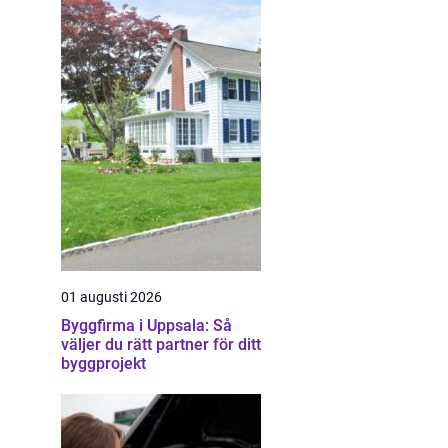
01 augusti 2026
Byggfirma i Uppsala: Så
väljer du rätt partner för ditt
byggprojekt