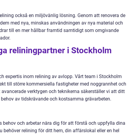
elining också en miljövänlig lösning. Genom att renovera de
sätta dem med nya, minskas användningen av nya material och
rar till en mer hållbar framtid samtidigt som omgivande
kador.
iga reliningpartner i Stockholm
h expertis inom relining av avlopp. Vårt team i Stockholm
ekt till större kommersiella fastigheter med noggrannhet och
ancerade verktygen och teknikerna säkerställer vi att ditt
n behov av tidskrävande och kostsamma grävarbeten.
s behov och arbetar nära dig för att förstå och uppfylla dina
behöver relining för ditt hem, din affärslokal eller en hel