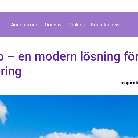
Annonsering
Om oss
Cookies
Kontakta oss
p – en modern lösning fö
ring
inspirat