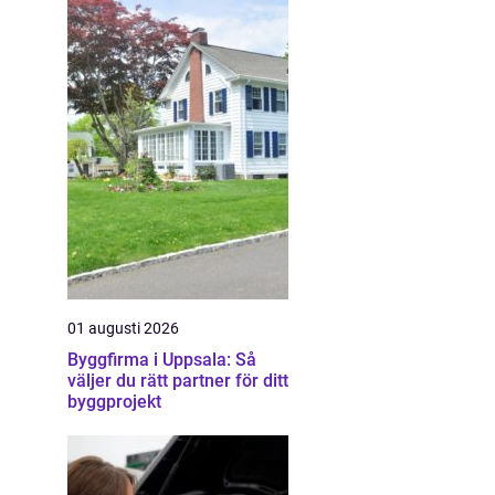
01 augusti 2026
Byggfirma i Uppsala: Så
väljer du rätt partner för ditt
byggprojekt