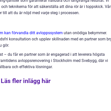
ing-tjänster som garanterar hållbara och långvariga resultat. Vi
ch teknikerna för att säkerställa att dina rör är i toppskick. Vår
 till att du är nöjd med varje steg i processen.
lm kan förvandla ditt avloppssystem
utan onödiga bekymmer.
dsfri konsultation och upplev skillnaden med en partner som br
u gör.
t – du får en partner som är engagerad i att leverera högsta
 framtidens avloppsrenovering i Stockholm med Svebygg, där vi
llbara och effektiva lösningar.
Läs fler inlägg här