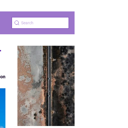
r
ion