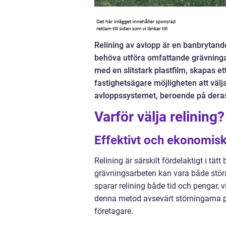
Relining av avlopp är en banbrytand
behöva utföra omfattande grävningar
med en slitstark plastfilm, skapas e
fastighetsägare möjligheten att välja
avloppssystemet, beroende på dera
Varför välja relining?
Effektivt och ekonomisk
Relining är särskilt fördelaktigt i t
grävningsarbeten kan vara både stö
sparar relining både tid och pengar, v
denna metod avsevärt störningarna på 
företagare.