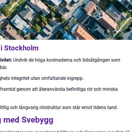
 i Stockholm
vitet:
Undvik de höga kostnaderna och tidsåtgången som
bär.
ghets integritet utan omfattande ingrepp.
ar framtid genom att återanvända befintliga rör och minska
tlig och långvarig rörstruktur som står emot tidens tand.
ng med Svebygg