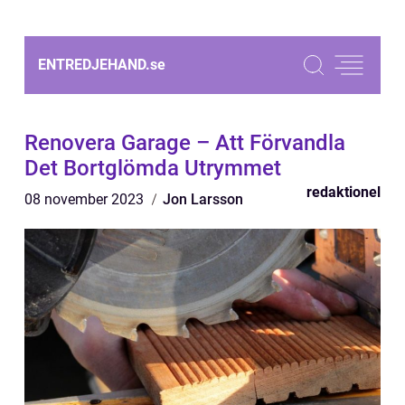
ENTREDJEHAND.
se
Renovera Garage – Att Förvandla
Det Bortglömda Utrymmet
redaktionel
08 november 2023
Jon Larsson