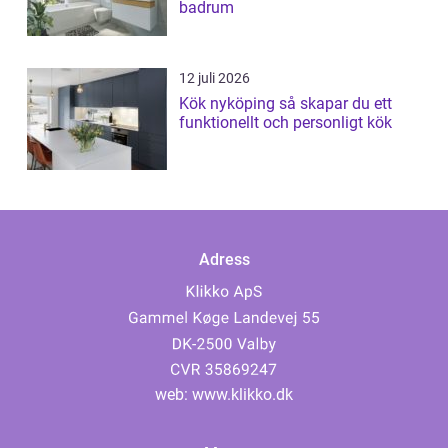
badrum
12 juli 2026
Kök nyköping så skapar du ett
funktionellt och personligt kök
Adress
web:
www.klikko.dk