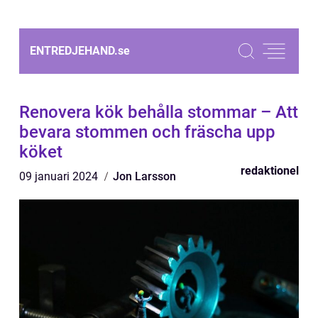
ENTREDJEHAND.
se
Renovera kök behålla stommar – Att
bevara stommen och fräscha upp
köket
redaktionel
09 januari 2024
Jon Larsson