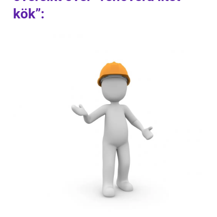
kök”: