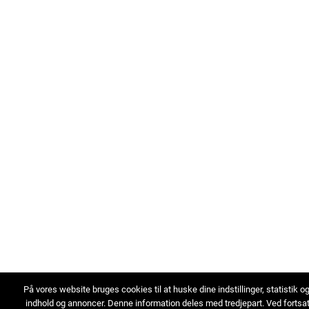
På vores website bruges cookies til at huske dine indstillinger, statistik o
indhold og annoncer. Denne information deles med tredjepart. Ved fortsa