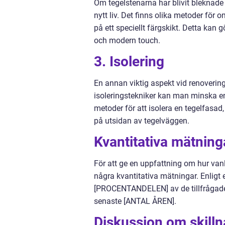
Om tegelstenarna har blivit bleknade
nytt liv. Det finns olika metoder för
på ett speciellt färgskikt. Detta kan
och modern touch.
3. Isolering
En annan viktig aspekt vid renovering
isoleringstekniker kan man minska en
metoder för att isolera en tegelfasad
på utsidan av tegelväggen.
Kvantitativa mätning
För att ge en uppfattning om hur van
några kvantitativa mätningar. Enli
[PROCENTANDELEN] av de tillfrågade
senaste [ANTAL ÅREN].
Diskussion om skilln