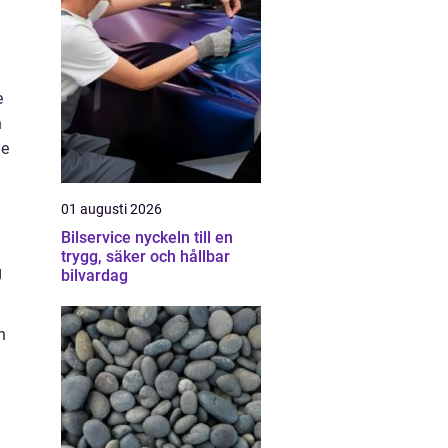
e
n
ge
01 augusti 2026
Bilservice nyckeln till en
trygg, säker och hållbar
g
bilvardag
n