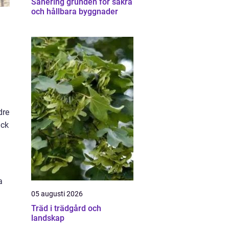
Sanering grunden för säkra
och hållbara byggnader
dre
ick
a
05 augusti 2026
Träd i trädgård och
landskap