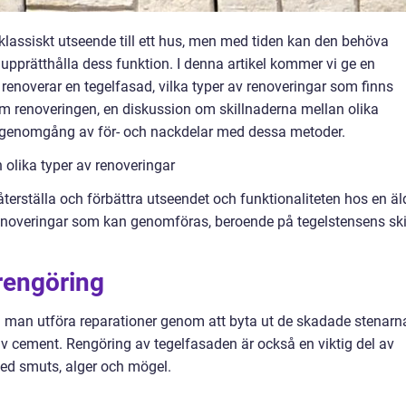
klassiskt utseende till ett hus, men med tiden kan den behöva
t upprätthålla dess funktion. I denna artikel kommer vi ge en
enoverar en tegelfasad, vilka typer av renoveringar som finns
 om renoveringen, en diskussion om skillnaderna mellan olika
k genomgång av för- och nackdelar med dessa metoder.
 olika typer av renoveringar
terställa och förbättra utseendet och funktionaliteten hos en äl
 renoveringar som kan genomföras, beroende på tegelstensens sk
rengöring
n man utföra reparationer genom att byta ut de skadade stenarn
v cement. Rengöring av tegelfasaden är också en viktig del av
med smuts, alger och mögel.