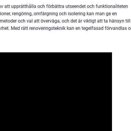
av att upprätthålla och förbättra utseendet och funktionaliteten
tioner, rengöring, omfärgning och isolering kan man ge en
a metoder och val att överväga, och det är viktigt att ta hänsyn till
arhet. Med rätt renoveringsteknik kan en tegelfasad förvandlas 