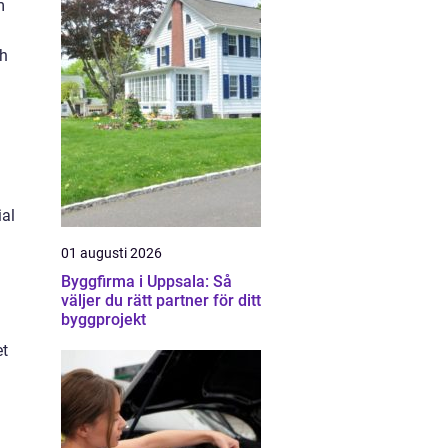
m
a
ch
ial
01 augusti 2026
Byggfirma i Uppsala: Så
väljer du rätt partner för ditt
byggprojekt
et