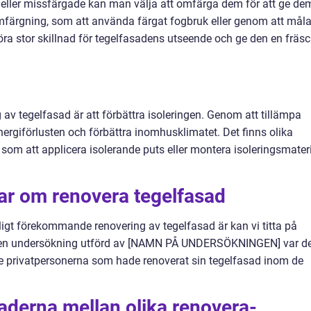
 eller missfärgade kan man välja att omfärga dem för att ge de
 omfärgning, som att använda färgat fogbruk eller genom att mål
 göra stor skillnad för tegelfasadens utseende och ge den en fräs
 av tegelfasad är att förbättra isoleringen. Genom att tillämpa
ergiförlusten och förbättra inomhusklimatet. Det finns olika
, som att applicera isolerande puts eller montera isoleringsmater
ar om renovera tegelfasad
ligt förekommande renovering av tegelfasad är kan vi titta på
gt en undersökning utförd av [NAMN PÅ UNDERSÖKNINGEN] var d
 privatpersonerna som hade renoverat sin tegelfasad inom de
aderna mellan olika renovera-