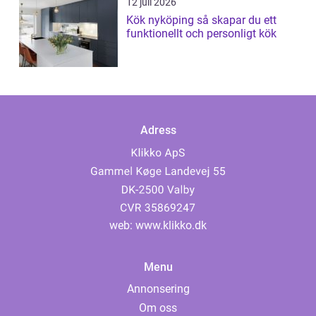
12 juli 2026
Kök nyköping så skapar du ett
funktionellt och personligt kök
Adress
web:
www.klikko.dk
Menu
Annonsering
Om oss