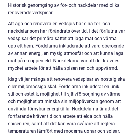
Historisk genomgång av för- och nackdelar med olika
renoverade vedspisar
Att äga och renovera en vedspis har sina för- och
nackdelar som har förändrats över tid. I det förflutna var
vedspisar det primära sättet att laga mat och värma
upp ett hem. Fördelarna inkluderade att vara oberoende
av annan energi, en mysig atmosfär och att kunna laga
mat på en öppen eld. Nackdelarna var att det krävdes
mycket arbete för att hålla spisen ren och uppvärmd.
Idag väljer många att renovera vedspisar av nostalgiska
eller miljömässiga skäl. Fördelarna inkluderar en unik
stil och estetik, möjlighet till självförsörjning av värme
och möjlighet att minska sin miljöpåverkan genom att
använda förnybar energikälla. Nackdelarna är att det
fortfarande kräver tid och arbete att elda och hålla
spisen ren, samt att det kan vara svårare att reglera
temperaturen jämfört med moderna ugnar och spisar.