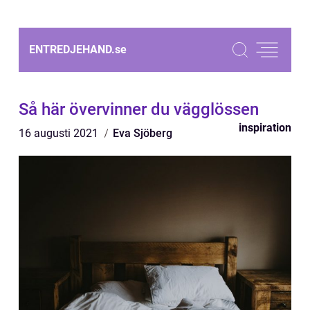
ENTREDJEHAND.
se
Så här övervinner du vägglössen
inspiration
16 augusti 2021
Eva Sjöberg