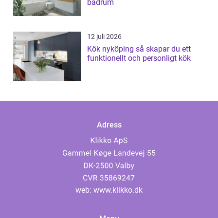
badrum
12 juli 2026
Kök nyköping så skapar du ett
funktionellt och personligt kök
Adress
web:
www.klikko.dk