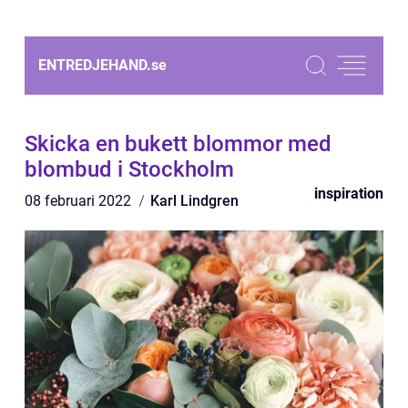
ENTREDJEHAND.
se
Skicka en bukett blommor med
blombud i Stockholm
inspiration
08 februari 2022
Karl Lindgren