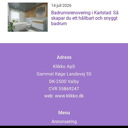
14 juli 2026
Badrumsrenovering i Karlstad: Så
skapar du ett hållbart och snyggt
badrum
Adress
web:
www.klikko.dk
Menu
Annonsering