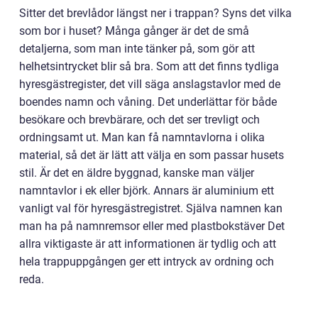
Sitter det brevlådor längst ner i trappan? Syns det vilka
som bor i huset? Många gånger är det de små
detaljerna, som man inte tänker på, som gör att
helhetsintrycket blir så bra. Som att det finns tydliga
hyresgästregister, det vill säga anslagstavlor med de
boendes namn och våning. Det underlättar för både
besökare och brevbärare, och det ser trevligt och
ordningsamt ut. Man kan få namntavlorna i olika
material, så det är lätt att välja en som passar husets
stil. Är det en äldre byggnad, kanske man väljer
namntavlor i ek eller björk. Annars är aluminium ett
vanligt val för hyresgästregistret. Själva namnen kan
man ha på namnremsor eller med plastbokstäver Det
allra viktigaste är att informationen är tydlig och att
hela trappuppgången ger ett intryck av ordning och
reda.