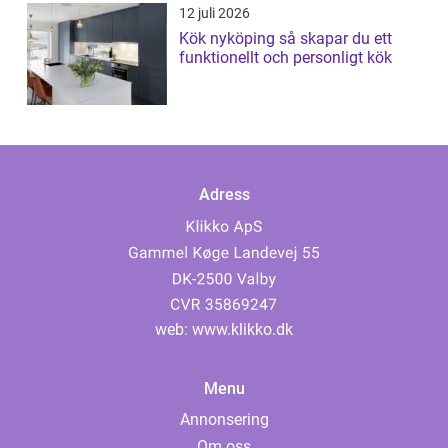
12 juli 2026
Kök nyköping så skapar du ett
funktionellt och personligt kök
Adress
web:
www.klikko.dk
Menu
Annonsering
Om oss