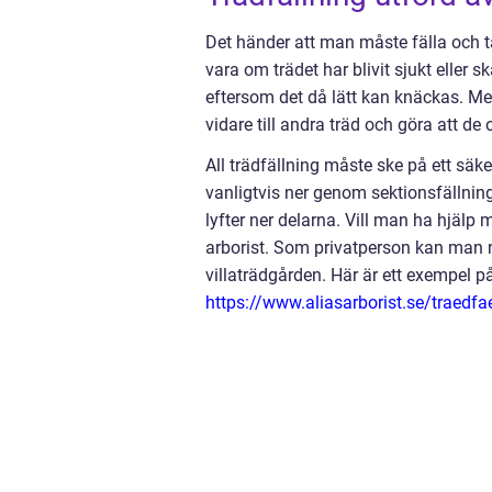
Det händer att man måste fälla och ta
vara om trädet har blivit sjukt eller
eftersom det då lätt kan knäckas. M
vidare till andra träd och göra att de
All trädfällning måste ske på ett säk
vanligtvis ner genom sektionsfällning.
lyfter ner delarna. Vill man ha hjälp
arborist. Som privatperson kan man n
villaträdgården. Här är ett exempel p
https://www.aliasarborist.se/traedfa