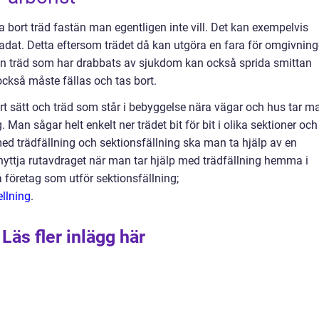
 bort träd fastän man egentligen inte vill. Det kan exempelvis
 skadat. Detta eftersom trädet då kan utgöra en fara för omgivnin
en träd som har drabbats av sjukdom kan också sprida smittan
 också måste fällas och tas bort.
ert sätt och träd som står i bebyggelse nära vägar och hus tar m
 Man sågar helt enkelt ner trädet bit för bit i olika sektioner och
 med trädfällning och sektionsfällning ska man ta hjälp av en
yttja rutavdraget när man tar hjälp med trädfällning hemma i
å företag som utför sektionsfällning;
ellning
.
Läs fler inlägg här