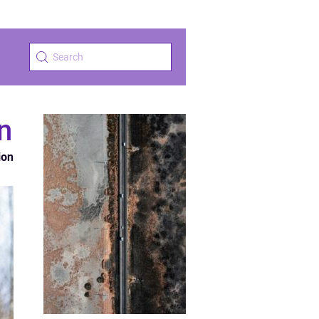
n
ion