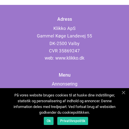
Adress
web:
www.klikko.dk
Menu
Annonsering
Om oss
På vores website bruges cookies til at huske dine indstillinger,
Cookies
statistik og personalisering af indhold og annoncer. Denne
information deles med tredjepart. Ved fortsat brug af websiden
Kontakta oss
godkender du cookiepolitikken.
Sitemap
Ok
Privatlivspolitik