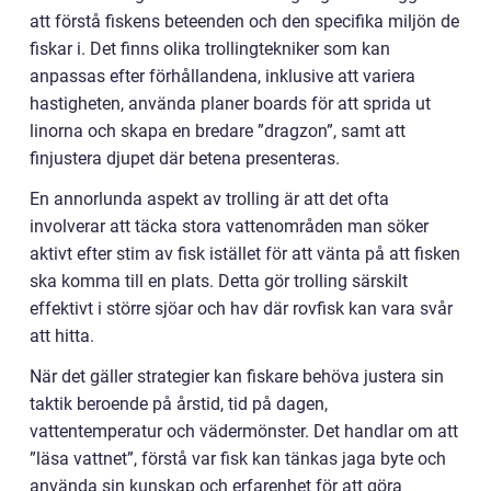
att förstå fiskens beteenden och den specifika miljön de
fiskar i. Det finns olika trollingtekniker som kan
anpassas efter förhållandena, inklusive att variera
hastigheten, använda planer boards för att sprida ut
linorna och skapa en bredare ”dragzon”, samt att
finjustera djupet där betena presenteras.
En annorlunda aspekt av trolling är att det ofta
involverar att täcka stora vattenområden man söker
aktivt efter stim av fisk istället för att vänta på att fisken
ska komma till en plats. Detta gör trolling särskilt
effektivt i större sjöar och hav där rovfisk kan vara svår
att hitta.
När det gäller strategier kan fiskare behöva justera sin
taktik beroende på årstid, tid på dagen,
vattentemperatur och vädermönster. Det handlar om att
”läsa vattnet”, förstå var fisk kan tänkas jaga byte och
använda sin kunskap och erfarenhet för att göra