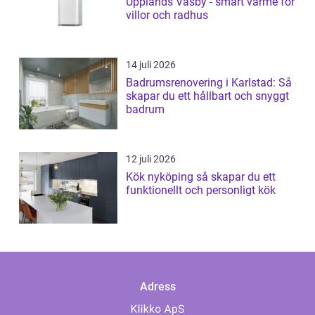
Upplands Väsby - smart värme för
villor och radhus
14 juli 2026
Badrumsrenovering i Karlstad: Så
skapar du ett hållbart och snyggt
badrum
12 juli 2026
Kök nyköping så skapar du ett
funktionellt och personligt kök
Adress