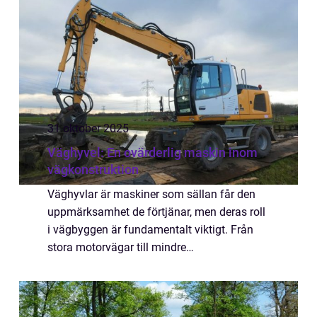
31 oktober 2025
Väghyvel: En ovärderlig maskin inom
vägkonstruktion
Väghyvlar är maskiner som sällan får den
uppmärksamhet de förtjänar, men deras roll
i vägbyggen är fundamentalt viktigt. Från
stora motorvägar till mindre
landsbygdsvägar, används des...