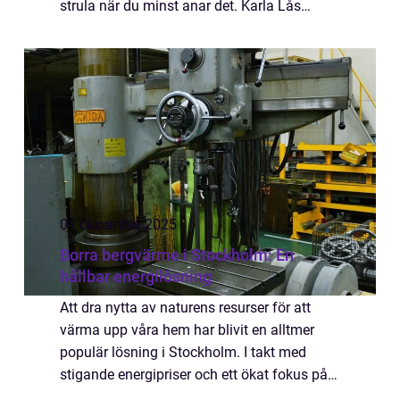
strula när du minst anar det. Karla Lås
förstår d...
01 december 2025
Borra bergvärme i Stockholm: En
hållbar energilösning
Att dra nytta av naturens resurser för att
värma upp våra hem har blivit en alltmer
populär lösning i Stockholm. I takt med
stigande energipriser och ett ökat fokus på
miljövänliga alternativ, har bergv&...