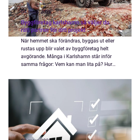
04 mars 2026
Byggföretag karlshamn så väljer du
rätt partner för ditt projekt
När hemmet ska förändras, byggas ut eller
rustas upp blir valet av byggföretag helt
avgörande. Många i Karlshamn står inför
samma frågor: Vem kan man lita på? Hur
säkerställer man att arbetet håller hög
kvalitet, följer regler och blir klart i tid? E...