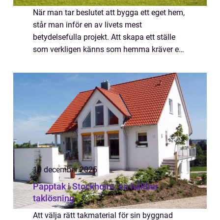
När man tar beslutet att bygga ett eget hem,
står man inför en av livets mest
betydelsefulla projekt. Att skapa ett ställe
som verkligen känns som hemma kräver en
noggrann framställning och ofta valet av
rätt hustillverkare. I denna artikel kommer
vi...
10 december 2025
Papptak i Stockholm: en hållbar
taklösning
Att välja rätt takmaterial för sin byggnad