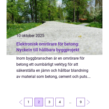
10 oktober 2025
Elektronisk omrörare för betong:
Nyckeln till hållbara byggprojekt
Inom byggbranschen är en omrörare för
betong ett oumbärligt verktyg för att
säkerställa en jämn och hållbar blandning
av material som betong, cement och puts.
Dessa verktyg är inte bara avgörand...
1
2
3
4
…
9