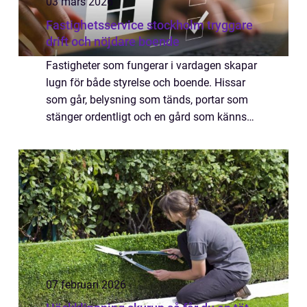
03 mars 2026
Fastighetsservice stockholm tryggare
drift och nöjdare boende
Fastigheter som fungerar i vardagen skapar
lugn för både styrelse och boende. Hissar
som går, belysning som tänds, portar som
stänger ordentligt och en gård som känns
omhändertagen sätter tonen för hela huset.
När en förening eller fastighetsägare an...
07 februari 2026