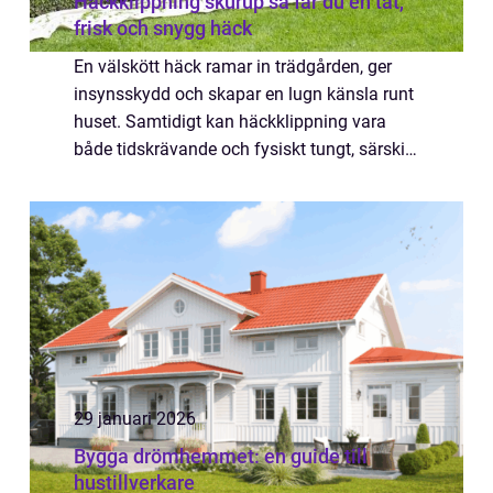
Häckklippning skurup så får du en tät,
frisk och snygg häck
En välskött häck ramar in trädgården, ger
insynsskydd och skapar en lugn känsla runt
huset. Samtidigt kan häckklippning vara
både tidskrävande och fysiskt tungt, särskilt
när häcken har vuxit sig hög eller står nära
gångar och byggnader. I Skurup med...
29 januari 2026
Bygga drömhemmet: en guide till
hustillverkare