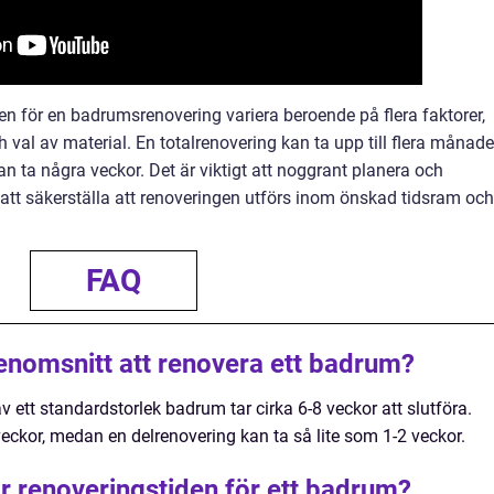
 för en badrumsrenovering variera beroende på flera faktorer,
h val av material. En totalrenovering kan ta upp till flera månade
an ta några veckor. Det är viktigt att noggrant planera och
tt säkerställa att renoveringen utförs inom önskad tidsram och
FAQ
 genomsnitt att renovera ett badrum?
v ett standardstorlek badrum tar cirka 6-8 veckor att slutföra.
eckor, medan en delrenovering kan ta så lite som 1-2 veckor.
ar renoveringstiden för ett badrum?