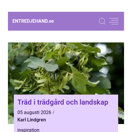
ENTREDJEHAND.
se
Träd i trädgård och landskap
05 augusti 2026
Karl Lindgren
inspiration