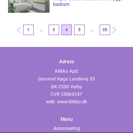
badrum
1
…
3
4
5
…
35
Adress
web:
www.klikko.dk
Menu
Annonsering